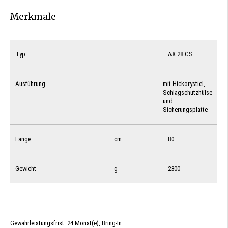
Merkmale
Typ
AX 28 CS
Ausführung
mit Hickorystiel,
Schlagschutzhülse
und
Sicherungsplatte
Länge
cm
80
Gewicht
g
2800
Gewährleistungsfrist: 24 Monat(e), Bring-In