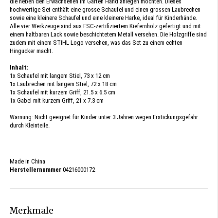
die neben den Erwachsenen im Garten Hand anlegen möchten. Dieses
hochwertige Set enthält eine grosse Schaufel und einen grossen Laubrechen
sowie eine kleinere Schaufel und eine kleinere Harke, ideal für Kinderhände.
Alle vier Werkzeuge sind aus FSC-zertifiziertem Kiefernholz gefertigt und mit
einem haltbaren Lack sowie beschichtetem Metall versehen. Die Holzgriffe sind
zudem mit einem STIHL Logo versehen, was das Set zu einem echten
Hingucker macht.
Inhalt:
1x Schaufel mit langem Stiel, 73 x 12 cm
1x Laubrechen mit langem Stiel, 72 x 18 cm
1x Schaufel mit kurzem Griff, 21.5 x 6.5 cm
1x Gabel mit kurzem Griff, 21 x 7.3 cm
Warnung: Nicht geeignet für Kinder unter 3 Jahren wegen Erstickungsgefahr
durch Kleinteile.
Made in China
Herstellernummer
04216000172
Merkmale