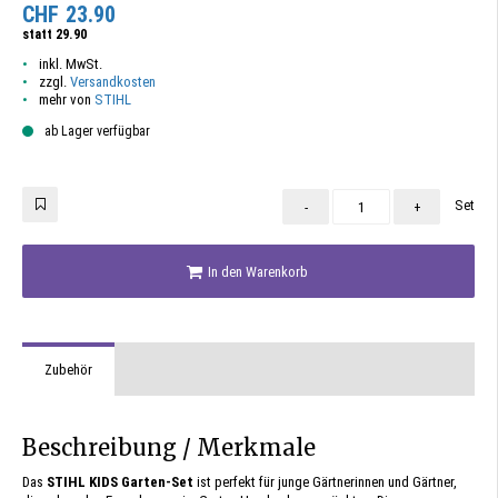
CHF
23.90
statt
29.90
inkl. MwSt.
zzgl.
Versandkosten
mehr von
STIHL
ab Lager verfügbar
Set
-
+
In den Warenkorb
Zubehör
Beschreibung / Merkmale
Das
STIHL KIDS Garten-Set
ist perfekt für junge Gärtnerinnen und Gärtner,