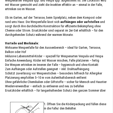
Wespenarten Vespula spp. und Vespa spp. abgestimmt ist. Der Lockstoff wird
mit Wasser gemischt und zieht die Insekten effektiv an – einmal in der Falle,
ertrinken sie im Wasser.
Ob im Garten, auf der Terrasse, beim Spielplatz, neben dem Kompost oder
rund ums Haus: Die Wespenfalle lässt sich
aufhängen oder aufstellen
und
sorgt durch ihre durchdachte Konstruktion für effiziente Bekämpfung ohne
Chemie oder Strom. Ersatzköder sind separat im 2er-Set erhältlich – für den
durchgehenden Schutz während der warmen Monate.
Vorteile und Merkmale:
Wirksame Wespenfalle für den Aussenbereich – ideal für Garten, Terrasse,
Balkon oder Hof
Inklusive Lebensmittel-Köder – speziell für Wespenarten Vespula und Vespa
Einfache Anwendung: Köder mit Wasser mischen, Falle platzieren – fertig
Die Wespen ertrinken im Inneren der Falle – hygienisch und ohne Kontakt
Zum Aufhängen oder Aufstellen geeignet – inkl. Drahtaufhängung
Schützt zuverlässig vor Wespenstichen – besonders hilfreich für Allergiker
Platzierung empfohlen 5–10 m vom Aufenthaltsbereich entfernt
Ohne gefährliche Chemikalien oder Giftstoffe – sicher für Mensch und Haustier
Wiederverwendbar – einfach zu entleeren und neu zu befüllen
Ersatzköder erhältlich – für langanhaltenden Schutz den ganzen Sommer über
1. Öffnen Sie die Köderpackung und füllen diese
in die Falle/ den Behälter.