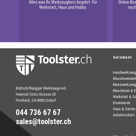
Alles was Ihr Werkzeugherz begehrt. Für
Online-Be
Werkstatt, Haus und Hobby.
noch
Sortiment
Handwerkzeug
Maschinenwer
Messwerkzeu
Brütsch/Rüegger Werkzeuge AG
Maschinen & E
Heinrich Stutz-Strasse 20
Werkstatt & G
Postfach, CH-8902 Urdorf
Eisenwaren
Haus & Garten
044 736 67 67
Arbeitsschutz
sales@toolster.ch