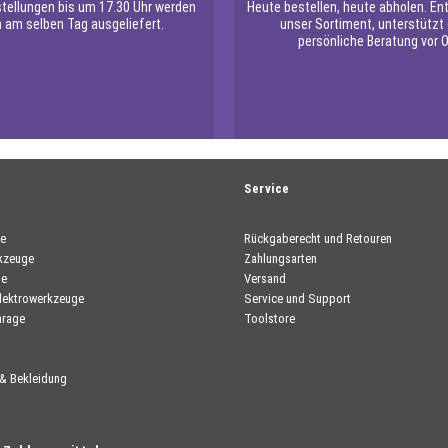
stellungen bis um 17.30 Uhr werden
Heute bestellen, heute abholen. En
 am selben Tag ausgeliefert.
unser Sortiment, unterstützt
persönliche Beratung vor O
Service
e
Rückgaberecht und Retouren
kzeuge
Zahlungsarten
ge
Versand
lektrowerkzeuge
Service und Support
arage
Toolstore
 & Bekleidung