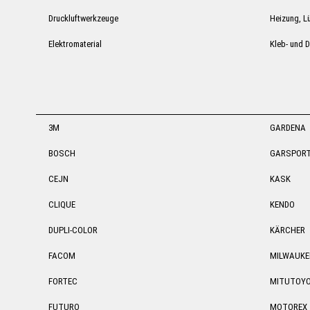
Druckluftwerkzeuge
Heizung, Lü
Elektromaterial
Kleb- und D
3M
GARDENA
BOSCH
GARSPOR
CEJN
KASK
CLIQUE
KENDO
DUPLI-COLOR
KÄRCHER
FACOM
MILWAUKE
FORTEC
MITUTOY
FUTURO
MOTOREX