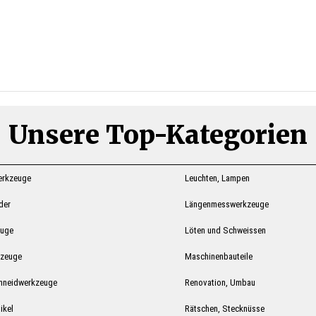
Unsere Top-Kategorien
erkzeuge
Leuchten, Lampen
ider
Längenmesswerkzeuge
euge
Löten und Schweissen
kzeuge
Maschinenbauteile
hneidwerkzeuge
Renovation, Umbau
ikel
Rätschen, Stecknüsse