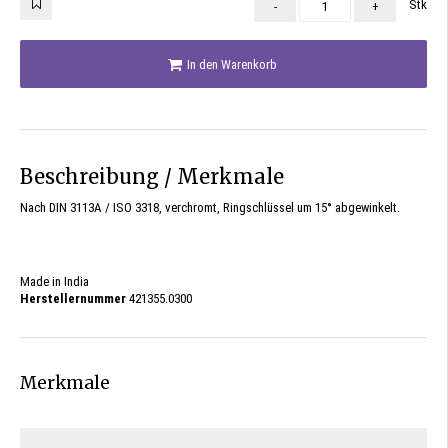
Stk
-
+
In den Warenkorb
Beschreibung / Merkmale
Nach DIN 3113A / ISO 3318, verchromt, Ringschlüssel um
15
°
abgewinkelt.
Made in India
Herstellernummer
421355.0300
Merkmale