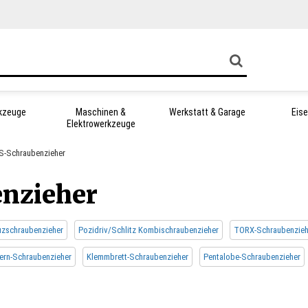
kzeuge
Maschinen &
Werkstatt & Garage
Eis
Elektrowerkzeuge
-Schraubenzieher
nzieher
uzschraubenzieher
Pozidriv/Schlitz Kombischraubenzieher
TORX-Schraubenzieh
ern-Schraubenzieher
Klemmbrett-Schraubenzieher
Pentalobe-Schraubenzieher