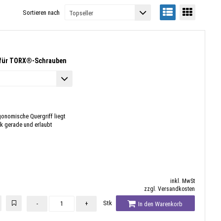
Sortieren nach
 für TORX®-Schrauben
onomische Quergriff liegt
nk gerade und erlaubt
inkl. MwSt
zzgl. Versandkosten
Stk
-
+
In den Warenkorb