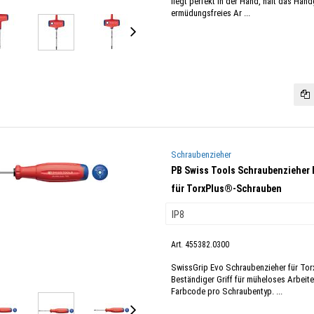
liegt perfekt in der Hand, hält das Han
ermüdungsfreies Ar ...
Schraubenzieher
PB Swiss Tools Schraubenzieher 
für TorxPlus®-Schrauben
Art. 455382.0300
SwissGrip Evo Schraubenzieher für To
Beständiger Griff für müheloses Arbei
Farbcode pro Schraubentyp. ...