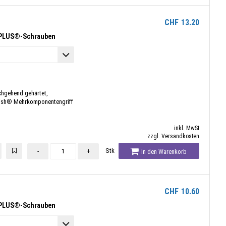
CHF
13.20
-PLUS®-Schrauben
chgehend gehärtet,
nish® Mehrkomponentengriff
inkl. MwSt
zzgl. Versandkosten
Stk
-
+
In den Warenkorb
CHF
10.60
-PLUS®-Schrauben