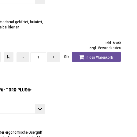
hgehend gehärtet, brüniert,
 bei kleinen
inkl. MwSt
zzgl. Versandkosten
Stk
-
+
In den Warenkorb
 für TORX-PLUS®-
er ergonomische Quergriff