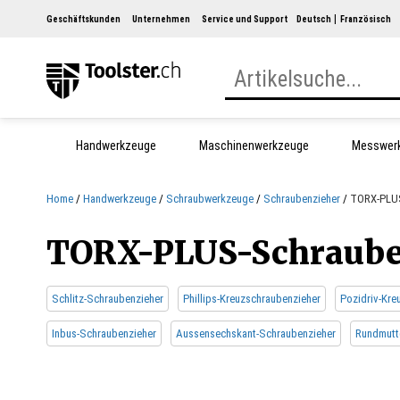
Geschäftskunden
Unternehmen
Service und Support
Deutsch
Französisch
Handwerkzeuge
Maschinenwerkzeuge
Messwer
Home
Handwerkzeuge
Schraubwerkzeuge
Schraubenzieher
TORX-PLUS
TORX-PLUS-Schraube
Schlitz-Schraubenzieher
Phillips-Kreuzschraubenzieher
Pozidriv-Kre
Inbus-Schraubenzieher
Aussensechskant-Schraubenzieher
Rundmutt