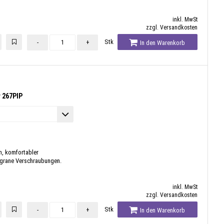
inkl. MwSt
zzgl. Versandkosten
Stk
-
+
In den Warenkorb
 267PIP
, komfortabler
ligrane Verschraubungen.
inkl. MwSt
zzgl. Versandkosten
Stk
-
+
In den Warenkorb