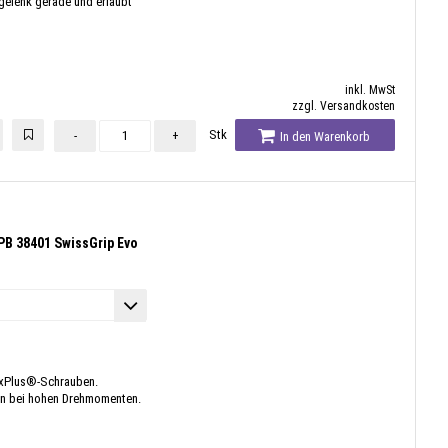
dgelenk gerade und erlaubt
inkl. MwSt
zzgl. Versandkosten
Stk
-
+
In den Warenkorb
PB 38401 SwissGrip Evo
rxPlus®-Schrauben.
ten bei hohen Drehmomenten.